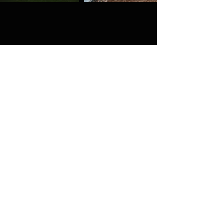
HERCULL
ROOFTOP
PADEL
PADEL TOTALMENTE
AUTOMATIZADO
Dirk Martensstraat 4
8200 Sint-Andries - Belgica
Tel.
+32 56 89 47 38
padel@hercull.be
Reglamento del club